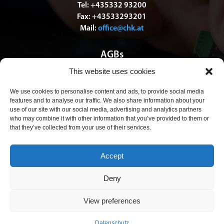
Tel: +435332 93200
Fax: +43533293201
Mail:
office@chk.at
AGBs
This website uses cookies
Datenschutz
We use cookies to personalise content and ads, to provide social media
features and to analyse our traffic. We also share information about your
Impressum
use of our site with our social media, advertising and analytics partners
who may combine it with other information that you’ve provided to them or
that they’ve collected from your use of their services.
© Copyright 2025 – chk.at GmbH
Accept
Deny
View preferences
Datenschutz