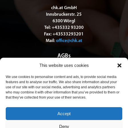
chk.at GmbH
Innsbruckerstr. 25
6300 Wörgl
Tel: +435332 93200
Fax: +43533293201
Mail:
office@chk.at
AGBs
This website uses cookies
Datenschutz
We use cookies to personalise content and ads, to provide social media
features and to analyse our traffic. We also share information about your
Impressum
use of our site with our social media, advertising and analytics partners
who may combine it with other information that you’ve provided to them or
that they’ve collected from your use of their services.
© Copyright 2025 – chk.at GmbH
Accept
Deny